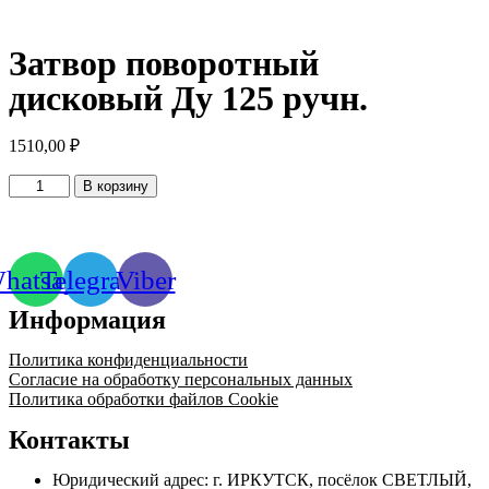
Затвор поворотный
дисковый Ду 125 ручн.
1510,00
₽
Количество
В корзину
товара
Затвор
поворотный
дисковый
hatsapp
Telegram
Viber
Ду
125
Информация
ручн.
Политика конфиденциальности
Согласие на обработку персональных данных
Политика обработки файлов Cookie
Контакты
Юридический адрес: г. ИРКУТСК, посёлок СВЕТЛЫЙ,