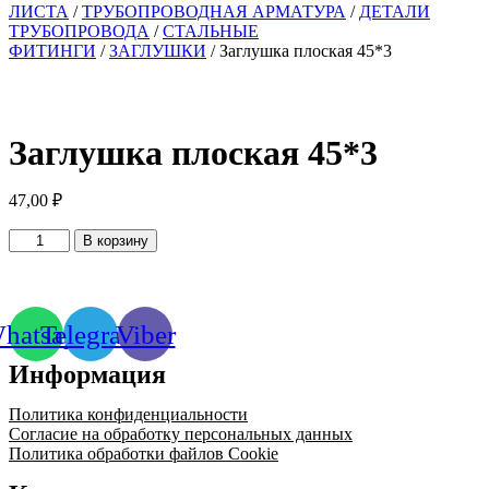
ЛИСТА
/
ТРУБОПРОВОДНАЯ АРМАТУРА
/
ДЕТАЛИ
ТРУБОПРОВОДА
/
СТАЛЬНЫЕ
ФИТИНГИ
/
ЗАГЛУШКИ
/ Заглушка плоская 45*3
Заглушка плоская 45*3
47,00
₽
Количество
В корзину
товара
Заглушка
плоская
45*3
hatsapp
Telegram
Viber
Информация
Политика конфиденциальности
Согласие на обработку персональных данных
Политика обработки файлов Cookie