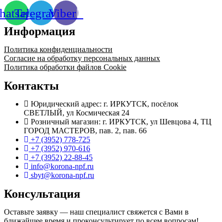
atsapp
Telegram
Viber
Информация
Политика конфиденциальности
Согласие на обработку персональных данных
Политика обработки файлов Cookie
Контакты
Юридический адрес: г. ИРКУТСК, посёлок
СВЕТЛЫЙ, ул Космическая 24
Розничный магазин: г. ИРКУТСК, ул Шевцова 4, ТЦ
ГОРОД МАСТЕРОВ, пав. 2, пав. 66
+7 (3952) 778-725
+7 (3952) 970-616
+7 (3952) 22-88-45
info@korona-npf.ru
sbyt@korona-npf.ru
Консультация
Оставьте заявку — наш специалист свяжется с Вами в
ближайшее время и проконсультирует по всем вопросам!