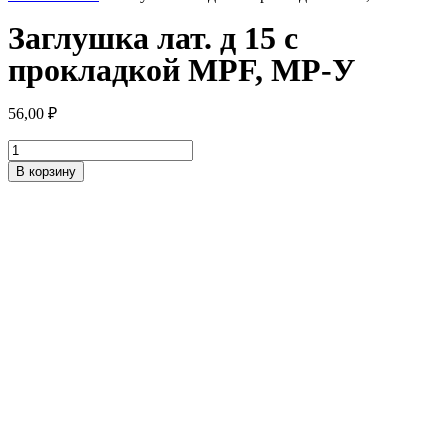
Заглушка лат. д 15 с
прокладкой MPF, MP-У
56,00
₽
Количество
товара
В корзину
Заглушка
лат.
д
15
с
прокладкой
MPF,
MP-
У