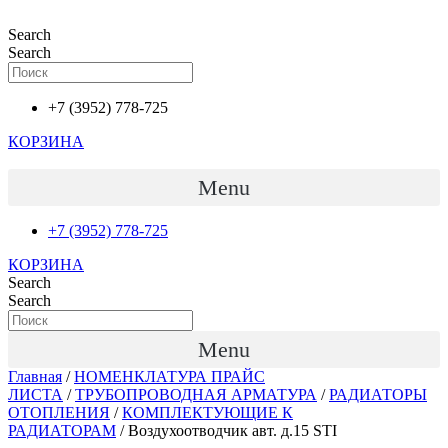
Перейти
к
Search
содержимому
Search
+7 (3952) 778-725
КОРЗИНА
Menu
+7 (3952) 778-725
КОРЗИНА
Search
Search
Menu
Главная
/
НОМЕНКЛАТУРА ПРАЙС
ЛИСТА
/
ТРУБОПРОВОДНАЯ АРМАТУРА
/
РАДИАТОРЫ
ОТОПЛЕНИЯ
/
КОМПЛЕКТУЮЩИЕ К
РАДИАТОРАМ
/ Воздухоотводчик авт. д.15 STI