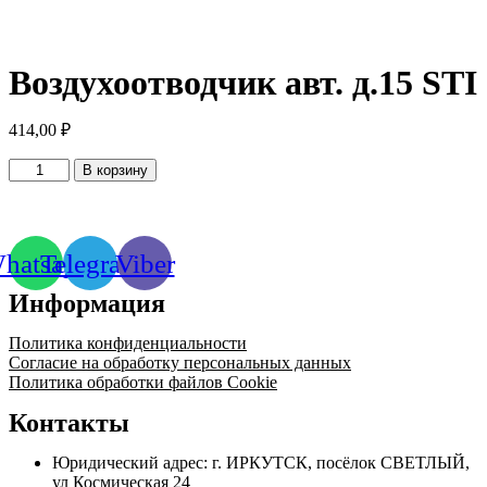
Воздухоотводчик авт. д.15 STI
414,00
₽
Количество
В корзину
товара
Воздухоотводчик
авт.
д.15
hatsapp
Telegram
Viber
STI
Информация
Политика конфиденциальности
Согласие на обработку персональных данных
Политика обработки файлов Cookie
Контакты
Юридический адрес: г. ИРКУТСК, посёлок СВЕТЛЫЙ,
ул Космическая 24