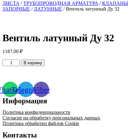
ЛИСТА
/
ТРУБОПРОВОДНАЯ АРМАТУРА
/
КЛАПАНЫ
ЗАПОРНЫЕ
/
ЛАТУННЫЕ
/ Вентиль латунный Ду 32
Вентиль латунный Ду 32
1187,00
₽
Количество
В корзину
товара
Вентиль
латунный
Ду
hatsapp
Telegram
Viber
32
Информация
Политика конфиденциальности
Согласие на обработку персональных данных
Политика обработки файлов Cookie
Контакты