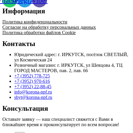
hatsapp
Telegram
Viber
Г
лат.
Информация
Политика конфиденциальности
Согласие на обработку персональных данных
Политика обработки файлов Cookie
Контакты
Юридический адрес: г. ИРКУТСК, посёлок СВЕТЛЫЙ,
ул Космическая 24
Розничный магазин: г. ИРКУТСК, ул Шевцова 4, ТЦ
ГОРОД МАСТЕРОВ, пав. 2, пав. 66
+7 (3952) 778-725
+7 (3952) 970-616
+7 (3952) 22-88-45
info@korona-npf.ru
sbyt@korona-npf.ru
Консультация
Оставьте заявку — наш специалист свяжется с Вами в
ближайшее время и проконсультирует по всем вопросам!