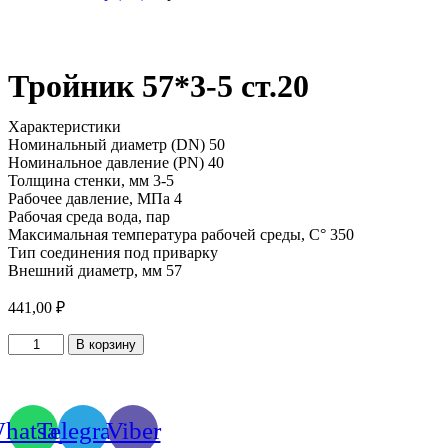
Тройник 57*3-5 ст.20
Характеристики
Номинальный диаметр (DN) 50
Номинальное давление (PN) 40
Толщина стенки, мм 3-5
Рабочее давление, МПа 4
Рабочая среда вода, пар
Максимальная температура рабочей среды, С° 350
Тип соединения под приварку
Внешний диаметр, мм 57
441,00
₽
Количество
В корзину
товара
Тройник
57*3-
5
hatsapp
Telegram
Viber
ст.20