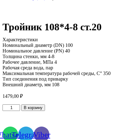
Тройник 108*4-8 ст.20
Характеристики
Номинальный диаметр (DN) 100
Номинальное давление (PN) 40
Толщина стенки, мм 4-8
Рабочее давление, МПа 4
Рабочая среда вода, пар
Максимальная температура рабочей среды, С° 350
Тип соединения под приварку
Внешний диаметр, мм 108
1479,00
₽
Количество
В корзину
товара
Тройник
108*4-
8
hatsapp
Telegram
Viber
ст.20