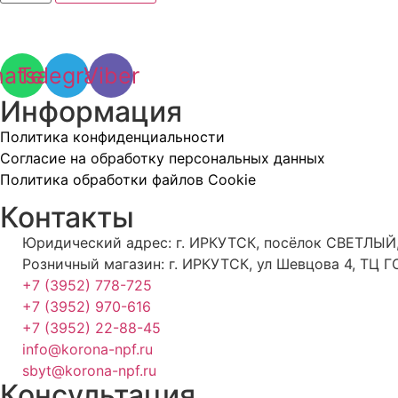
Термометр
биметаллический
ТБф-100
150С
Дл
atsapp
Telegram
Viber
50
РШ
Информация
Политика конфиденциальности
Согласие на обработку персональных данных
Политика обработки файлов Cookie
Контакты
Юридический адрес: г. ИРКУТСК, посёлок СВЕТЛЫЙ,
Розничный магазин: г. ИРКУТСК, ул Шевцова 4, ТЦ Г
+7 (3952) 778-725
+7 (3952) 970-616
+7 (3952) 22-88-45
info@korona-npf.ru
sbyt@korona-npf.ru
Консультация