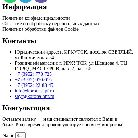
6
Информация
D10мм
(SR
Политика конфиденциальности
-17-
Согласие на обработку персональных данных
18-
Политика обработки файлов Cookie
26)
Контакты
Юридический адрес: г. ИРКУТСК, посёлок СВЕТЛЫЙ,
ул Космическая 24
Розничный магазин: г. ИРКУТСК, ул Шевцова 4, ТЦ
ГОРОД МАСТЕРОВ, пав. 2, пав. 66
+7 (3952) 778-725
+7 (3952) 970-616
+7 (3952) 22-88-45
info@korona-npf.ru
sbyt@korona-npf.ru
Консультация
Оставьте заявку — наш специалист свяжется с Вами в
ближайшее время и проконсультирует по всем вопросам!
Name