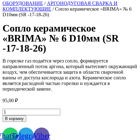
ОБОРУДОВАНИЕ
/
АРГОНОДУГОВАЯ СВАРКА И
КОМПЛЕКТУЮЩИЕ
/ Сопло керамическое «BRIMA» № 6
D10мм (SR -17-18-26)
Сопло керамическое
«BRIMA» № 6 D10мм (SR
-17-18-26)
В горелке газ подаётся через сопло, формируется
направленный поток аргона, который вытесняет окружающий
воздух, чем обеспечивается защита в области сварочной
ванны от доступа кислорода и азота. Керамическое сопло
является расходной частью горелки и нуждается в
периодической замене.
95,00
₽
Количество
товара
В корзину
Сопло
керамическое
"BRIMA"
hatsapp
Telegram
Viber
№