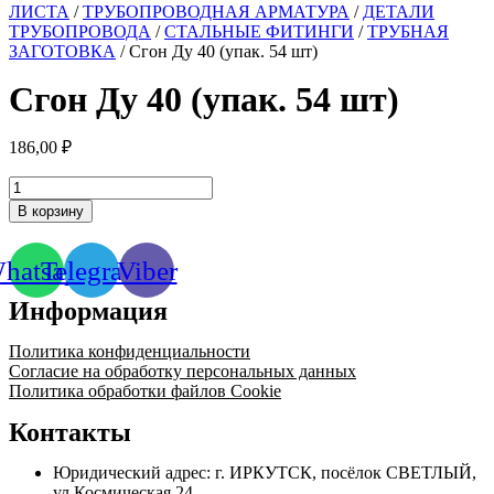
ЛИСТА
/
ТРУБОПРОВОДНАЯ АРМАТУРА
/
ДЕТАЛИ
ТРУБОПРОВОДА
/
СТАЛЬНЫЕ ФИТИНГИ
/
ТРУБНАЯ
ЗАГОТОВКА
/ Сгон Ду 40 (упак. 54 шт)
Сгон Ду 40 (упак. 54 шт)
186,00
₽
Количество
товара
В корзину
Сгон
Ду
40
hatsapp
Telegram
Viber
(упак.
54
Информация
шт)
Политика конфиденциальности
Согласие на обработку персональных данных
Политика обработки файлов Cookie
Контакты
Юридический адрес: г. ИРКУТСК, посёлок СВЕТЛЫЙ,
ул Космическая 24