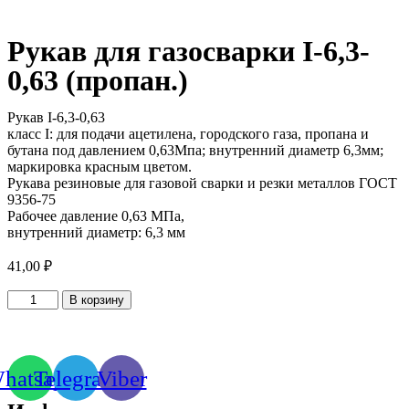
Рукав для газосварки I-6,3-
0,63 (пропан.)
Рукав I-6,3-0,63
класс I: для подачи ацетилена, городского газа, пропана и
бутана под давлением 0,63Мпа; внутренний диаметр 6,3мм;
маркировка красным цветом.
Рукава резиновые для газовой сварки и резки металлов ГОСТ
9356-75
Рабочее давление 0,63 МПа,
внутренний диаметр: 6,3 мм
41,00
₽
Количество
В корзину
товара
Рукав
для
газосварки
hatsapp
Telegram
Viber
I-
6,3-