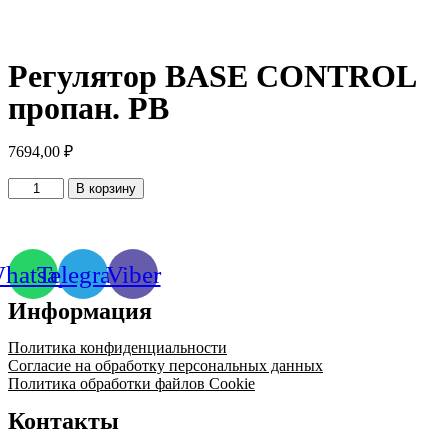
Регулятор BASE CONTROL
пропан. PB
7694,00
₽
Количество
В корзину
товара
Регулятор
BASE
CONTROL
hatsapp
Telegram
Viber
пропан.
PB
Информация
Политика конфиденциальности
Согласие на обработку персональных данных
Политика обработки файлов Cookie
Контакты