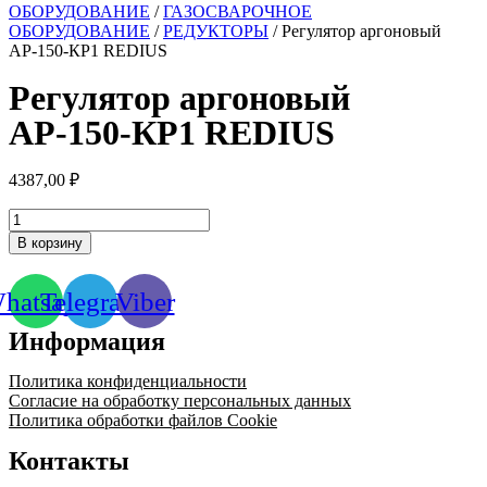
ОБОРУДОВАНИЕ
/
ГАЗОСВАРОЧНОЕ
ОБОРУДОВАНИЕ
/
РЕДУКТОРЫ
/ Регулятор аргоновый
АР-150-КР1 REDIUS
Регулятор аргоновый
АР-150-КР1 REDIUS
4387,00
₽
Количество
товара
В корзину
Регулятор
аргоновый
АР-150-
hatsapp
Telegram
Viber
КР1
REDIUS
Информация
Политика конфиденциальности
Согласие на обработку персональных данных
Политика обработки файлов Cookie
Контакты