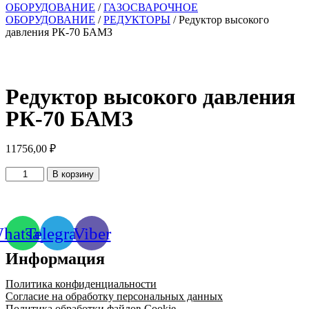
ОБОРУДОВАНИЕ
/
ГАЗОСВАРОЧНОЕ
ОБОРУДОВАНИЕ
/
РЕДУКТОРЫ
/ Редуктор высокого
давления РК-70 БАМЗ
Редуктор высокого давления
РК-70 БАМЗ
11756,00
₽
Количество
В корзину
товара
Редуктор
высокого
давления
hatsapp
Telegram
Viber
РК-70
БАМЗ
Информация
Политика конфиденциальности
Согласие на обработку персональных данных
Политика обработки файлов Cookie