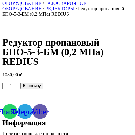
ОБОРУДОВАНИЕ
/
ГАЗОСВАРОЧНОЕ
ОБОРУДОВАНИЕ
/
РЕДУКТОРЫ
/ Редуктор пропановый
БПО-5-3-БМ (0,2 МПа) REDIUS
Редуктор пропановый
БПО-5-3-БМ (0,2 МПа)
REDIUS
1080,00
₽
Количество
В корзину
товара
Редуктор
пропановый
БПО-5-
hatsapp
Telegram
Viber
3-
БМ
Информация
(0,2
МПа)
REDIUS
Политика конфиденциальности