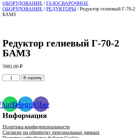
ОБОРУДОВАНИЕ
/
ГАЗОСВАРОЧНОЕ
ОБОРУДОВАНИЕ
/
РЕДУКТОРЫ
/ Редуктор гелиевый Г-70-2
БАМЗ
Редуктор гелиевый Г-70-2
БАМЗ
5981,00
₽
Количество
В корзину
товара
Редуктор
гелиевый
Г-70-
hatsapp
Telegram
Viber
2
БАМЗ
Информация
Политика конфиденциальности
Согласие на обработку персональных данных
Политика обработки файлов Cookie