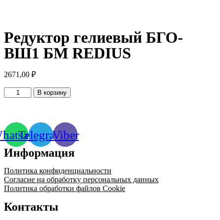
Редуктор гелиевый БГО-
ВШ1 БМ REDIUS
2671,00
₽
Количество
В корзину
товара
Редуктор
гелиевый
БГО-
hatsapp
Telegram
Viber
ВШ1
БМ
Информация
REDIUS
Политика конфиденциальности
Согласие на обработку персональных данных
Политика обработки файлов Cookie
Контакты