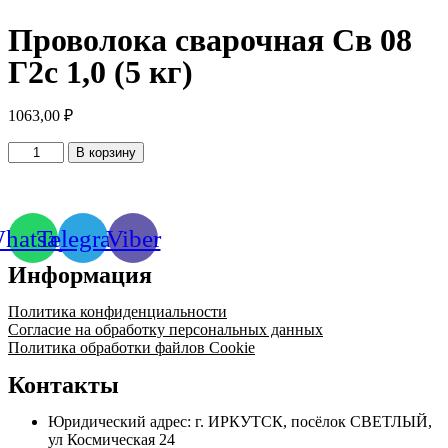
Проволока сварочная Св 08
Г2с 1,0 (5 кг)
1063,00
₽
Количество
В корзину
товара
Проволока
сварочная
Св
hatsapp
Telegram
Viber
08
Г2с
Информация
1,0
(5
кг)
Политика конфиденциальности
Согласие на обработку персональных данных
Политика обработки файлов Cookie
Контакты
Юридический адрес: г. ИРКУТСК, посёлок СВЕТЛЫЙ,
ул Космическая 24