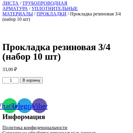
ЛИСТА
/
ТРУБОПРОВОДНАЯ
АРМАТУРА
/
УПЛОТНИТЕЛЬНЫЕ
МАТЕРИАЛЫ
/
ПРОКЛАДКИ
/ Прокладка резиновая 3/4
(набор 10 шт)
Прокладка резиновая 3/4
(набор 10 шт)
33,00
₽
Количество
В корзину
товара
Прокладка
резиновая
3/4
hatsapp
Telegram
Viber
(набор
10
Информация
шт)
Политика конфиденциальности
Согласие на обработку персональных данных