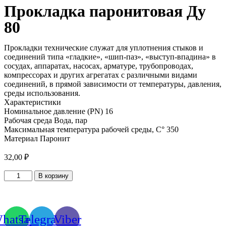
Прокладка паронитовая Ду
80
Прокладки технические служат для уплотнения стыков и
соединений типа «гладкие», «шип-паз», «выступ-впадина» в
сосудах, аппаратах, насосах, арматуре, трубопроводах,
компрессорах и других агрегатах с различными видами
соединений, в прямой зависимости от температуры, давления,
среды использования.
Характеристики
Номинальное давление (PN) 16
Рабочая среда Вода, пар
Максимальная температура рабочей среды, С° 350
Материал Паронит
32,00
₽
Количество
В корзину
товара
Прокладка
паронитовая
Ду
hatsapp
Telegram
Viber
80