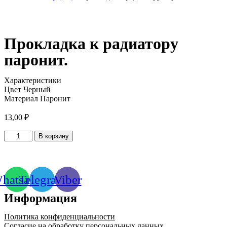
Прокладка к радиатору
паронит.
Характеристики
Цвет Черный
Материал Паронит
13,00
₽
Количество
В корзину
товара
Прокладка
к
радиатору
hatsapp
Telegram
Viber
паронит.
Информация
Политика конфиденциальности
Согласие на обработку персональных данных