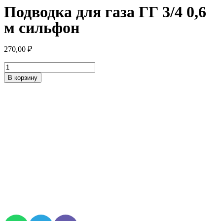
Подводка для газа ГГ 3/4 0,6
м сильфон
270,00
₽
Количество
товара
В корзину
Подводка
для
газа
ГГ
3/4
0,6
м
сильфон