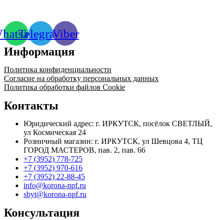
Отвод
бесшов.
к/
hatsapp
Telegram
Viber
з
45-
Информация
2,5-
3
ГОСТ17375-
Политика конфиденциальности
2001
Согласие на обработку персональных данных
Политика обработки файлов Cookie
Контакты
Юридический адрес: г. ИРКУТСК, посёлок СВЕТЛЫЙ,
ул Космическая 24
Розничный магазин: г. ИРКУТСК, ул Шевцова 4, ТЦ
ГОРОД МАСТЕРОВ, пав. 2, пав. 66
+7 (3952) 778-725
+7 (3952) 970-616
+7 (3952) 22-88-45
info@korona-npf.ru
sbyt@korona-npf.ru
Консультация