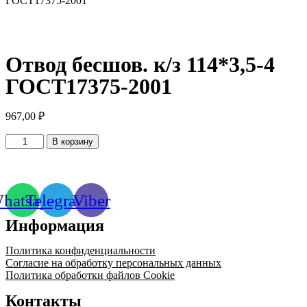
ГОСТ17375-2001
Отвод бесшов. к/з 114*3,5-4
ГОСТ17375-2001
967,00
₽
Количество
В корзину
товара
Отвод
бесшов.
к/
hatsapp
Telegram
Viber
з
114*3,5-
Информация
4
ГОСТ17375-
2001
Политика конфиденциальности
Согласие на обработку персональных данных
Политика обработки файлов Cookie
Контакты