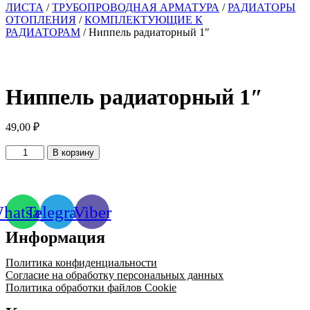
ЛИСТА
/
ТРУБОПРОВОДНАЯ АРМАТУРА
/
РАДИАТОРЫ
ОТОПЛЕНИЯ
/
КОМПЛЕКТУЮЩИЕ К
РАДИАТОРАМ
/ Ниппель радиаторный 1″
Ниппель радиаторный 1″
49,00
₽
Количество
В корзину
товара
Ниппель
радиаторный
1"
hatsapp
Telegram
Viber
Информация
Политика конфиденциальности
Согласие на обработку персональных данных
Политика обработки файлов Cookie