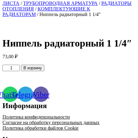
ЛИСТА
/
ТРУБОПРОВОДНАЯ АРМАТУРА
/
РАДИАТОРЫ
ОТОПЛЕНИЯ
/
КОМПЛЕКТУЮЩИЕ К
РАДИАТОРАМ
/ Ниппель радиаторный 1 1/4″
Ниппель радиаторный 1 1/4″
73,00
₽
Количество
В корзину
товара
Ниппель
радиаторный
1
hatsapp
Telegram
Viber
1/4"
Информация
Политика конфиденциальности
Согласие на обработку персональных данных
Политика обработки файлов Cookie