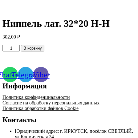
Ниппель лат. 32*20 Н-Н
302,00
₽
Количество
В корзину
товара
Ниппель
лат.
32*20
hatsapp
Telegram
Viber
Н-
Н
Информация
Политика конфиденциальности
Согласие на обработку персональных данных
Политика обработки файлов Cookie
Контакты
Юридический адрес: г. ИРКУТСК, посёлок СВЕТЛЫЙ,
ул Космическая 24