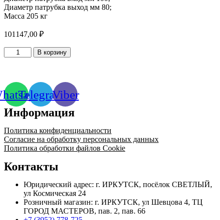
Диаметр патрубка выход мм 80;
Масса 205 кг
101147,00
₽
Количество
В корзину
товара
Насос
К
100-
hatsapp
Telegram
Viber
80-
160А
Информация
с
эл.дв.
11/3000
Политика конфиденциальности
КВт/
Согласие на обработку персональных данных
об.
Политика обработки файлов Cookie
Контакты
Юридический адрес: г. ИРКУТСК, посёлок СВЕТЛЫЙ,
ул Космическая 24
Розничный магазин: г. ИРКУТСК, ул Шевцова 4, ТЦ
ГОРОД МАСТЕРОВ, пав. 2, пав. 66
+7 (3952) 778-725