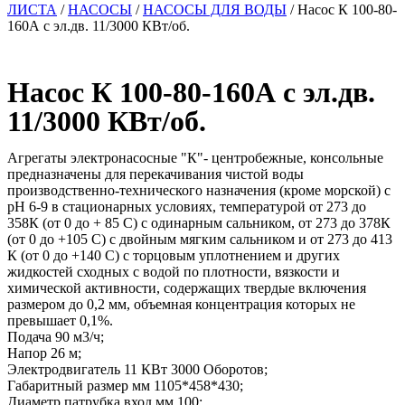
ЛИСТА
/
НАСОСЫ
/
НАСОСЫ ДЛЯ ВОДЫ
/ Насос К 100-80-
160А с эл.дв. 11/3000 КВт/об.
Насос К 100-80-160А с эл.дв.
11/3000 КВт/об.
Агрегаты электронасосные "К"- центробежные, консольные
предназначены для перекачивания чистой воды
производственно-технического назначения (кроме морской) с
рН 6-9 в стационарных условиях, температурой от 273 до
358К (от 0 до + 85 С) с одинарным сальником, от 273 до 378К
(от 0 до +105 С) с двойным мягким сальником и от 273 до 413
К (от 0 до +140 С) с торцовым уплотнением и других
жидкостей сходных с водой по плотности, вязкости и
химической активности, содержащих твердые включения
размером до 0,2 мм, объемная концентрация которых не
превышает 0,1%.
Подача 90 м3/ч;
Напор 26 м;
Электродвигатель 11 КВт 3000 Оборотов;
Габаритный размер мм 1105*458*430;
Диаметр патрубка вход мм 100;