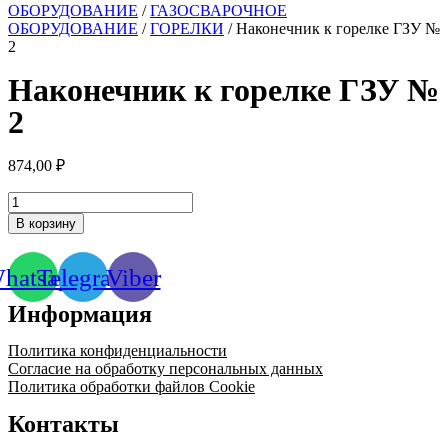
ОБОРУДОВАНИЕ
/
ГАЗОСВАРОЧНОЕ
ОБОРУДОВАНИЕ
/
ГОРЕЛКИ
/ Наконечник к горелке ГЗУ №
2
Наконечник к горелке ГЗУ №
2
874,00
₽
Количество
товара
В корзину
Наконечник
к
горелке
hatsapp
Telegram
Viber
ГЗУ
№
Информация
2
Политика конфиденциальности
Согласие на обработку персональных данных
Политика обработки файлов Cookie
Контакты