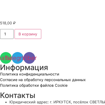
518,00
₽
Количество
В корзину
товара
Мундштук
наружн.
1П
к
резаку
atsapp
Telegram
Viber
Маяк-2-
01
Информация
Политика конфиденциальности
Согласие на обработку персональных данных
Политика обработки файлов Cookie
Контакты
Юридический адрес: г. ИРКУТСК, посёлок СВЕТЛЫ