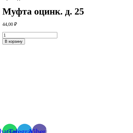
Муфта оцинк. д. 25
44,00
₽
Количество
товара
В корзину
Муфта
оцинк.
д.
25
atsapp
Telegram
Viber