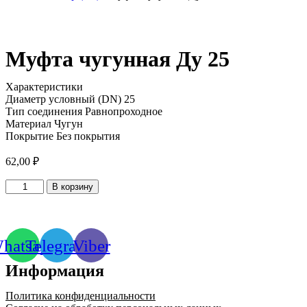
Муфта чугунная Ду 25
Характеристики
Диаметр условный (DN) 25
Тип соединения Равнопроходное
Материал Чугун
Покрытие Без покрытия
62,00
₽
Количество
В корзину
товара
Муфта
чугунная
Ду
hatsapp
Telegram
Viber
25
Информация
Политика конфиденциальности