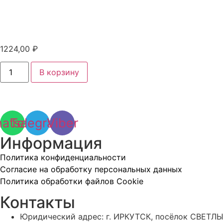
1224,00
₽
Количество
В корзину
товара
Манометр
МП3-
Уф
0-
2,5
atsapp
Telegram
Viber
МПа
кт.1,5
d.100
Информация
IP40
G1/2
Политика конфиденциальности
РШ
Согласие на обработку персональных данных
Политика обработки файлов Cookie
Контакты
Юридический адрес: г. ИРКУТСК, посёлок СВЕТЛЫ