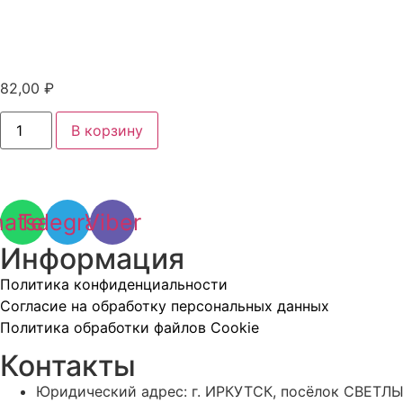
82,00
₽
Количество
В корзину
товара
Круг
отрезной
по
металлу
230х1,6х22
atsapp
Telegram
Viber
Луга
Информация
Политика конфиденциальности
Согласие на обработку персональных данных
Политика обработки файлов Cookie
Контакты
Юридический адрес: г. ИРКУТСК, посёлок СВЕТЛЫ