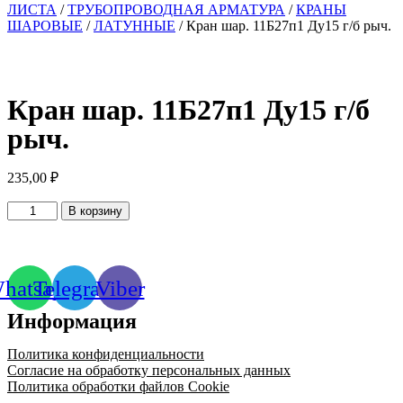
ЛИСТА
/
ТРУБОПРОВОДНАЯ АРМАТУРА
/
КРАНЫ
ШАРОВЫЕ
/
ЛАТУННЫЕ
/ Кран шар. 11Б27п1 Ду15 г/б рыч.
Кран шар. 11Б27п1 Ду15 г/б
рыч.
235,00
₽
Количество
В корзину
товара
Кран
шар.
11Б27п1
hatsapp
Telegram
Viber
Ду15
г/
Информация
б
рыч.
Политика конфиденциальности
Согласие на обработку персональных данных
Политика обработки файлов Cookie