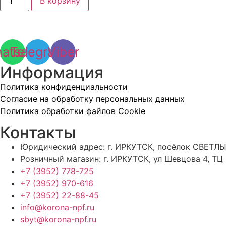
В корзину
товара
Кран
шар.
11Б27П
ДУ
32
atsapp
Telegram
Viber
(америк.баб)
Информация
Политика конфиденциальности
Согласие на обработку персональных данных
Политика обработки файлов Cookie
Контакты
Юридический адрес: г. ИРКУТСК, посёлок СВЕТЛЫ
Розничный магазин: г. ИРКУТСК, ул Шевцова 4, ТЦ
+7 (3952) 778-725
+7 (3952) 970-616
+7 (3952) 22-88-45
info@korona-npf.ru
sbyt@korona-npf.ru