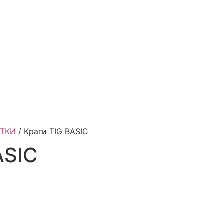
АТКИ
/ Краги TIG BASIC
ASIC