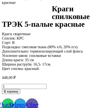
красные
Краги
спилковые
ТРЭК 5-палые красные
Краги сварочные
Спилок: КРС
Сорт: В
Подкладка: смесовая ткань (80% х/б, 20% п/э).
Дополнительно: термоизолирующий слой флиса
Усиление швов: спилковые вставки
Длина краги: 35 см
Ширина раструба: 16,5- 17см.
Цвет спилка: красный.
448,00
₽
Количество
товара
В корзину
Краги
спилковые
ТРЭК
hatsapp
Telegram
Viber
5-