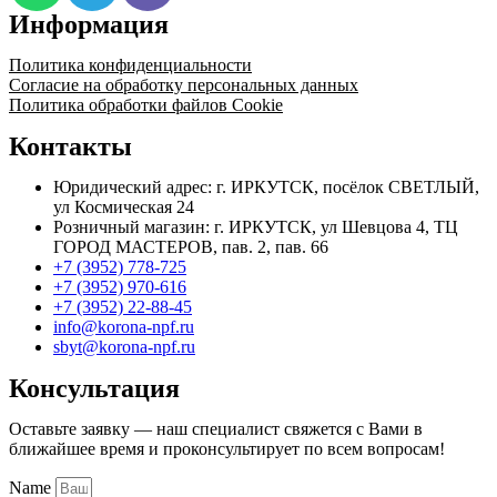
палые
Информация
красные
Политика конфиденциальности
Согласие на обработку персональных данных
Политика обработки файлов Cookie
Контакты
Юридический адрес: г. ИРКУТСК, посёлок СВЕТЛЫЙ,
ул Космическая 24
Розничный магазин: г. ИРКУТСК, ул Шевцова 4, ТЦ
ГОРОД МАСТЕРОВ, пав. 2, пав. 66
+7 (3952) 778-725
+7 (3952) 970-616
+7 (3952) 22-88-45
info@korona-npf.ru
sbyt@korona-npf.ru
Консультация
Оставьте заявку — наш специалист свяжется с Вами в
ближайшее время и проконсультирует по всем вопросам!
Name