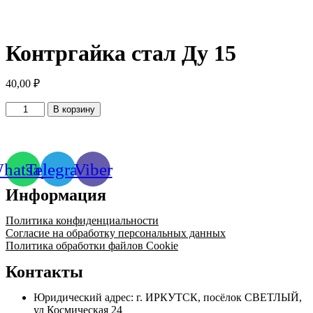
Контргайка стал Ду 15
40,00
₽
Количество
В корзину
товара
Контргайка
стал
Ду
hatsapp
Telegram
Viber
15
Информация
Политика конфиденциальности
Согласие на обработку персональных данных
Политика обработки файлов Cookie
Контакты
Юридический адрес: г. ИРКУТСК, посёлок СВЕТЛЫЙ,
ул Космическая 24