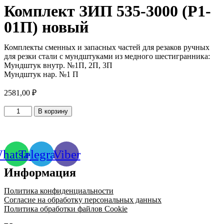
Комплект ЗИП 535-3000 (Р1-
01П) новый
Комплекты сменных и запасных частей для резаков ручных
для резки стали с мундштуками из медного шестигранника:
Мундштук внутр. №1П, 2П, 3П
Мундштук нар. №1 П
2581,00
₽
Количество
В корзину
товара
Комплект
ЗИП
535-
hatsapp
Telegram
Viber
3000
(Р1-
Информация
01П)
новый
Политика конфиденциальности
Согласие на обработку персональных данных
Политика обработки файлов Cookie