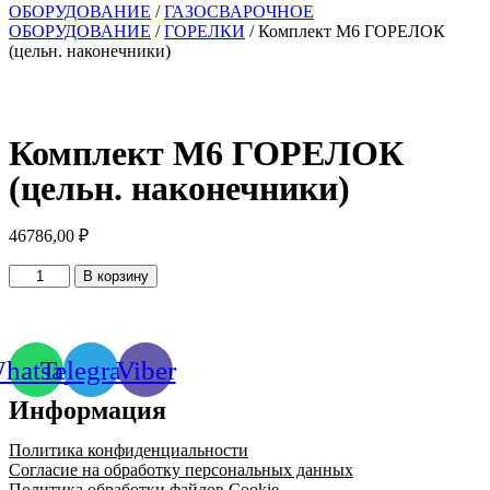
ОБОРУДОВАНИЕ
/
ГАЗОСВАРОЧНОЕ
ОБОРУДОВАНИЕ
/
ГОРЕЛКИ
/ Комплект М6 ГОРЕЛОК
(цельн. наконечники)
Комплект М6 ГОРЕЛОК
(цельн. наконечники)
46786,00
₽
Количество
В корзину
товара
Комплект
М6
ГОРЕЛОК
hatsapp
Telegram
Viber
(цельн.
наконечники)
Информация
Политика конфиденциальности
Согласие на обработку персональных данных
Политика обработки файлов Cookie