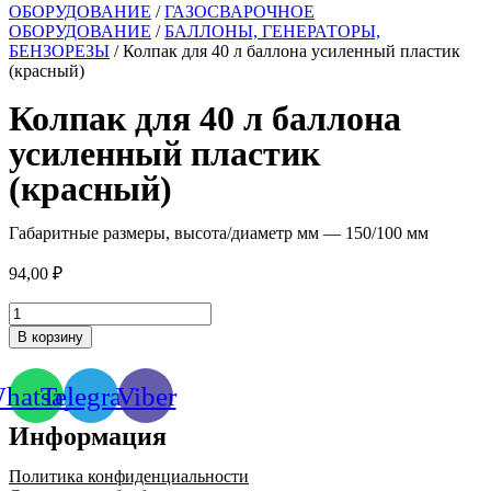
ОБОРУДОВАНИЕ
/
ГАЗОСВАРОЧНОЕ
ОБОРУДОВАНИЕ
/
БАЛЛОНЫ, ГЕНЕРАТОРЫ,
БЕНЗОРЕЗЫ
/ Колпак для 40 л баллона усиленный пластик
(красный)
Колпак для 40 л баллона
усиленный пластик
(красный)
Габаритные размеры, высота/диаметр мм — 150/100 мм
94,00
₽
Количество
товара
В корзину
Колпак
для
40
hatsapp
Telegram
Viber
л
баллона
Информация
усиленный
пластик
Политика конфиденциальности
(красный)