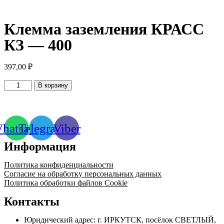
Клемма заземления КРАСС
КЗ — 400
397,00
₽
Количество
В корзину
товара
Клемма
заземления
КРАСС
hatsapp
Telegram
Viber
КЗ
-
Информация
400
Политика конфиденциальности
Согласие на обработку персональных данных
Политика обработки файлов Cookie
Контакты
Юридический адрес: г. ИРКУТСК, посёлок СВЕТЛЫЙ,