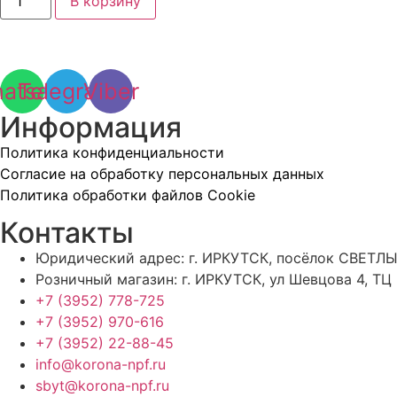
В корзину
товара
Клемма
заземления
Корд
КЗ-20
atsapp
Telegram
Viber
Информация
Политика конфиденциальности
Согласие на обработку персональных данных
Политика обработки файлов Cookie
Контакты
Юридический адрес: г. ИРКУТСК, посёлок СВЕТЛЫ
Розничный магазин: г. ИРКУТСК, ул Шевцова 4, ТЦ
+7 (3952) 778-725
+7 (3952) 970-616
+7 (3952) 22-88-45
info@korona-npf.ru
sbyt@korona-npf.ru