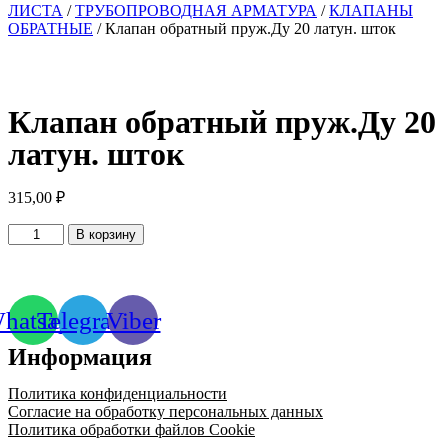
ЛИСТА
/
ТРУБОПРОВОДНАЯ АРМАТУРА
/
КЛАПАНЫ
ОБРАТНЫЕ
/ Клапан обратный пруж.Ду 20 латун. шток
Клапан обратный пруж.Ду 20
латун. шток
315,00
₽
Количество
В корзину
товара
Клапан
обратный
пруж.Ду
hatsapp
Telegram
Viber
20
латун.
Информация
шток
Политика конфиденциальности
Согласие на обработку персональных данных
Политика обработки файлов Cookie