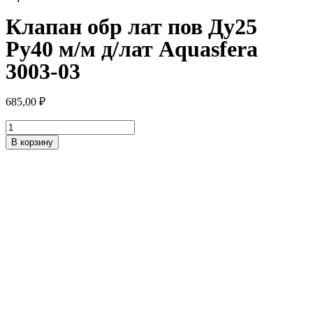
Клапан обр лат пов Ду25
Ру40 м/м д/лат Aquasfera
3003-03
685,00
₽
Количество
товара
В корзину
Клапан
обр
лат
пов
Ду25
Ру40
м/
м
д/
лат
Aquasfera
3003-
03