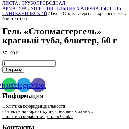
ЛИСТА
/
ТРУБОПРОВОДНАЯ
АРМАТУРА
/
УПЛОТНИТЕЛЬНЫЕ МАТЕРИАЛЫ
/
ГЕЛЬ
САНТЕХНИЧЕСКИЙ
/ Гель «Стопмастергель» красный туба,
блистер, 60 г
Гель «Стопмастергель»
красный туба, блистер, 60 г
571,00
₽
Количество
товара
В корзину
Гель
"Стопмастергель"
красный
hatsapp
Telegram
Viber
туба,
блистер,
Информация
60
г
Политика конфиденциальности
Согласие на обработку персональных данных
Политика обработки файлов Cookie
Контакты