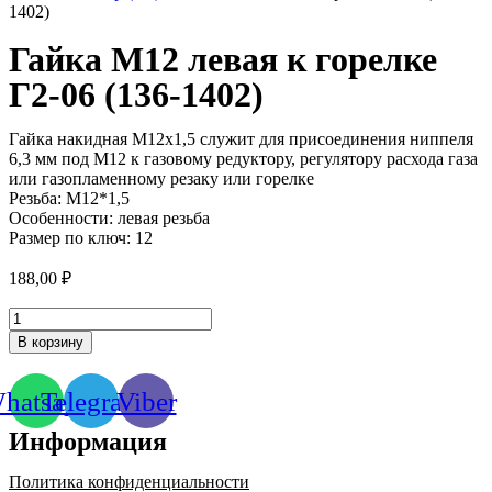
1402)
Гайка М12 левая к горелке
Г2-06 (136-1402)
Гайка накидная М12х1,5 служит для присоединения ниппеля
6,3 мм под М12 к газовому редуктору, регулятору расхода газа
или газопламенному резаку или горелке
Резьба: М12*1,5
Особенности: левая резьба
Размер по ключ: 12
188,00
₽
Количество
товара
В корзину
Гайка
М12
левая
hatsapp
Telegram
Viber
к
горелке
Информация
Г2-
06
Политика конфиденциальности