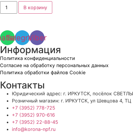
Количество
В корзину
товара
Футорка
40*25
лат.
Н-
В
atsapp
Telegram
Viber
Информация
Политика конфиденциальности
Согласие на обработку персональных данных
Политика обработки файлов Cookie
Контакты
Юридический адрес: г. ИРКУТСК, посёлок СВЕТЛЫ
Розничный магазин: г. ИРКУТСК, ул Шевцова 4, ТЦ
+7 (3952) 778-725
+7 (3952) 970-616
+7 (3952) 22-88-45
info@korona-npf.ru